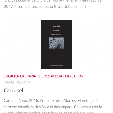
Gráficas Lucmar de Olula del Río (Almería) el 4 de mayo de
2017 – con poemas de Ioana Gruia Detalles (pdf)…
CREACIÓN LITERARIA
/
LIBROS POESIA
/
MIS LIBROS
MARCH 10, 2016
Carrusel
Carrusel, Visor, 2016, Premio Emilio Alarcos. El vértigo del
carrusel enseña la ilusión y el desamparo. Conversar con la