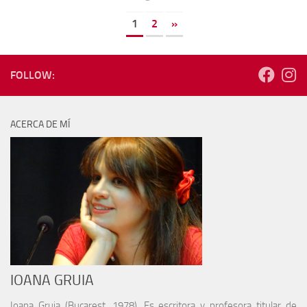
1
2
»
FOLLOW:
ACERCA DE MÍ
IOANA GRUIA
Ioana Gruia (Bucarest, 1978). Es escritora y profesora titular de