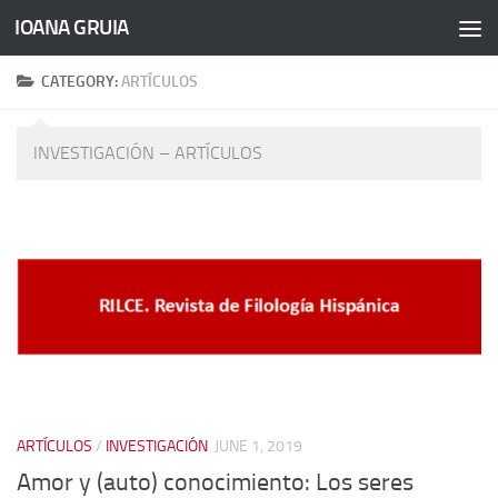
IOANA GRUIA
Skip to content
CATEGORY:
ARTÍCULOS
INVESTIGACIÓN – ARTÍCULOS
ARTÍCULOS
/
INVESTIGACIÓN
JUNE 1, 2019
Amor y (auto) conocimiento: Los seres