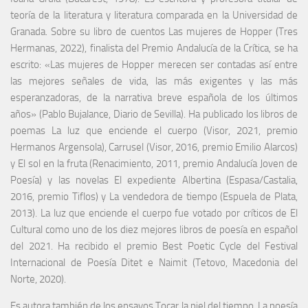
teoría de la literatura y literatura comparada en la Universidad de
Granada. Sobre su libro de cuentos Las mujeres de Hopper (Tres
Hermanas, 2022), finalista del Premio Andalucía de la Crítica, se ha
escrito: «Las mujeres de Hopper merecen ser contadas así entre
las mejores señales de vida, las más exigentes y las más
esperanzadoras, de la narrativa breve española de los últimos
años» (Pablo Bujalance, Diario de Sevilla). Ha publicado los libros de
poemas La luz que enciende el cuerpo (Visor, 2021, premio
Hermanos Argensola), Carrusel (Visor, 2016, premio Emilio Alarcos)
y El sol en la fruta (Renacimiento, 2011, premio Andalucía Joven de
Poesía) y las novelas El expediente Albertina (Espasa/Castalia,
2016, premio Tiflos) y La vendedora de tiempo (Espuela de Plata,
2013). La luz que enciende el cuerpo fue votado por críticos de El
Cultural como uno de los diez mejores libros de poesía en español
del 2021. Ha recibido el premio Best Poetic Cycle del Festival
Internacional de Poesía Ditet e Naimit (Tetovo, Macedonia del
Norte, 2020).
Es autora también de los ensayos Tocar la piel del tiempo. La poesía