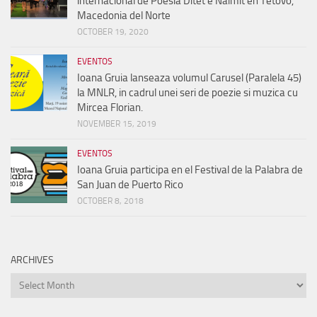
internacional de Poesía Ditet e Naimit en Tetovo,
Macedonia del Norte
OCTOBER 19, 2020
EVENTOS
Ioana Gruia lanseaza volumul Carusel (Paralela 45)
la MNLR, in cadrul unei seri de poezie si muzica cu
Mircea Florian.
NOVEMBER 15, 2019
EVENTOS
Ioana Gruia participa en el Festival de la Palabra de
San Juan de Puerto Rico
OCTOBER 8, 2018
ARCHIVES
Archives