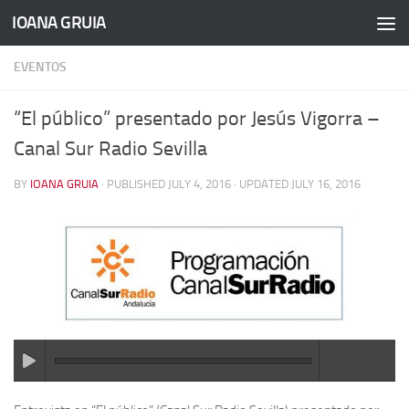
IOANA GRUIA
Skip to content
EVENTOS
“El público” presentado por Jesús Vigorra –
Canal Sur Radio Sevilla
BY
IOANA GRUIA
· PUBLISHED
JULY 4, 2016
· UPDATED
JULY 16, 2016