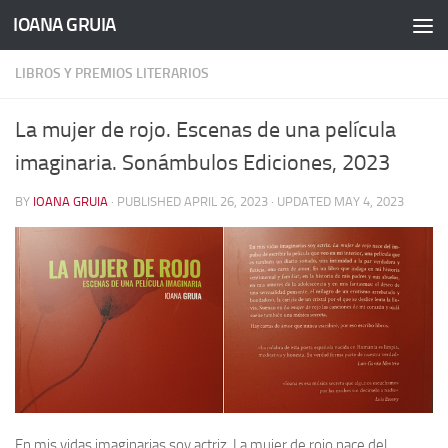
IOANA GRUIA
Skip to content
LIBROS Y PREMIOS LITERARIOS
La mujer de rojo. Escenas de una película
imaginaria. Sonámbulos Ediciones, 2023
BY
IOANA GRUIA
· PUBLISHED
APRIL 26, 2023
· UPDATED
MAY 4, 2023
En mis vidas imaginarias soy actriz. La mujer de rojo nace del