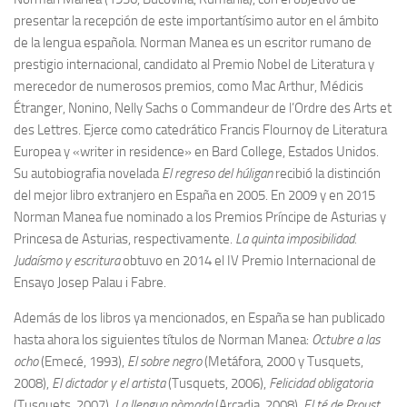
presentar la recepción de este importantísimo autor en el ámbito
de la lengua española. Norman Manea es un escritor rumano de
prestigio internacional, candidato al Premio Nobel de Literatura y
merecedor de numerosos premios, como Mac Arthur, Médicis
Étranger, Nonino, Nelly Sachs o Commandeur de l’Ordre des Arts et
des Lettres. Ejerce como catedrático Francis Flournoy de Literatura
Europea y «writer in residence» en Bard College, Estados Unidos.
Su autobiografia novelada
El regreso del húligan
recibió la distinción
del mejor libro extranjero en España en 2005. En 2009 y en 2015
Norman Manea fue nominado a los Premios Príncipe de Asturias y
Princesa de Asturias, respectivamente.
La quinta imposibilidad.
Judaísmo y escritura
obtuvo en 2014 el IV Premio Internacional de
Ensayo Josep Palau i Fabre.
Además de los libros ya mencionados, en España se han publicado
hasta ahora los siguientes títulos de Norman Manea:
Octubre a las
ocho
(Emecé, 1993),
El sobre negro
(Metáfora, 2000 y Tusquets,
2008),
El dictador y el artista
(Tusquets, 2006),
Felicidad obligatoria
(Tusquets, 2007),
La llengua nòmada
(Arcadia, 2008),
El té de Proust