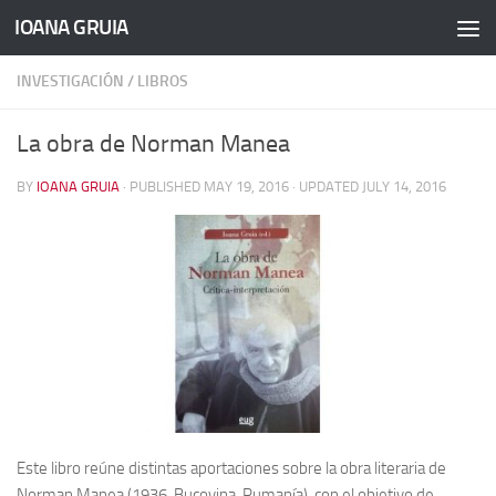
IOANA GRUIA
Skip to content
INVESTIGACIÓN
/
LIBROS
La obra de Norman Manea
BY
IOANA GRUIA
· PUBLISHED
MAY 19, 2016
· UPDATED
JULY 14, 2016
Este libro reúne distintas aportaciones sobre la obra literaria de
Norman Manea (1936, Bucovina, Rumanía), con el objetivo de