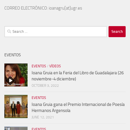
CORREO ELECTRÓNICO: ioanagru[at]ugr.es
Search
for:
EVENTOS
EVENTOS
/
VÍDEOS
Ioana Gruia en la Feria del Libro de Guadalajara (26
noviembre-4 diciembre)
OCTOBER 3, 2022
EVENTOS
Ioana Gruia gana el Premio Internacional de Poesía
Hermanos Argensola
JUNE 12, 2021
EVENTOS