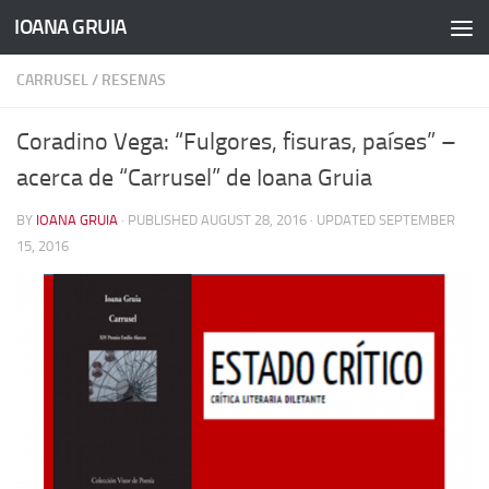
IOANA GRUIA
Skip to content
CARRUSEL
/
RESENAS
Coradino Vega: “Fulgores, fisuras, países” –
acerca de “Carrusel” de Ioana Gruia
BY
IOANA GRUIA
· PUBLISHED
AUGUST 28, 2016
· UPDATED
SEPTEMBER
15, 2016