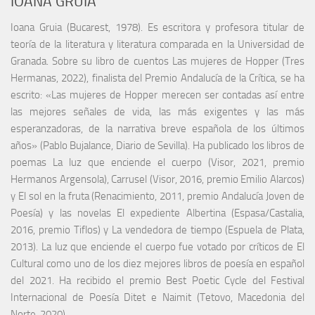
IOANA GRUIA
Ioana Gruia (Bucarest, 1978). Es escritora y profesora titular de
teoría de la literatura y literatura comparada en la Universidad de
Granada. Sobre su libro de cuentos Las mujeres de Hopper (Tres
Hermanas, 2022), finalista del Premio Andalucía de la Crítica, se ha
escrito: «Las mujeres de Hopper merecen ser contadas así entre
las mejores señales de vida, las más exigentes y las más
esperanzadoras, de la narrativa breve española de los últimos
años» (Pablo Bujalance, Diario de Sevilla). Ha publicado los libros de
poemas La luz que enciende el cuerpo (Visor, 2021, premio
Hermanos Argensola), Carrusel (Visor, 2016, premio Emilio Alarcos)
y El sol en la fruta (Renacimiento, 2011, premio Andalucía Joven de
Poesía) y las novelas El expediente Albertina (Espasa/Castalia,
2016, premio Tiflos) y La vendedora de tiempo (Espuela de Plata,
2013). La luz que enciende el cuerpo fue votado por críticos de El
Cultural como uno de los diez mejores libros de poesía en español
del 2021. Ha recibido el premio Best Poetic Cycle del Festival
Internacional de Poesía Ditet e Naimit (Tetovo, Macedonia del
Norte, 2020).