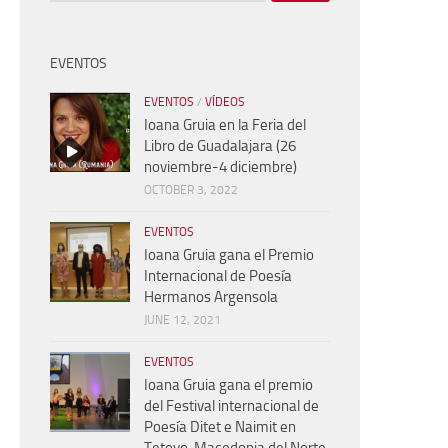
EVENTOS
EVENTOS
/
VÍDEOS
Ioana Gruia en la Feria del
Libro de Guadalajara (26
noviembre-4 diciembre)
OCTOBER 3, 2022
EVENTOS
Ioana Gruia gana el Premio
Internacional de Poesía
Hermanos Argensola
JUNE 12, 2021
EVENTOS
Ioana Gruia gana el premio
del Festival internacional de
Poesía Ditet e Naimit en
Tetovo, Macedonia del Norte