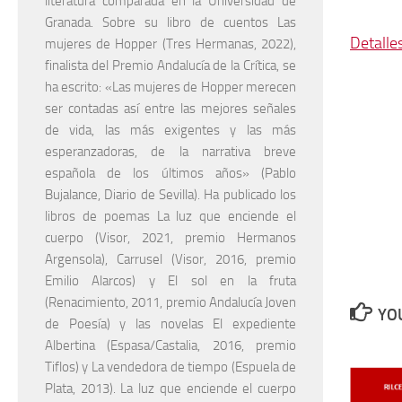
literatura comparada en la Universidad de
Granada. Sobre su libro de cuentos Las
Detalle
mujeres de Hopper (Tres Hermanas, 2022),
finalista del Premio Andalucía de la Crítica, se
ha escrito: «Las mujeres de Hopper merecen
ser contadas así entre las mejores señales
de vida, las más exigentes y las más
esperanzadoras, de la narrativa breve
española de los últimos años» (Pablo
Bujalance, Diario de Sevilla). Ha publicado los
libros de poemas La luz que enciende el
cuerpo (Visor, 2021, premio Hermanos
Argensola), Carrusel (Visor, 2016, premio
Emilio Alarcos) y El sol en la fruta
(Renacimiento, 2011, premio Andalucía Joven
YOU
de Poesía) y las novelas El expediente
Albertina (Espasa/Castalia, 2016, premio
Tiflos) y La vendedora de tiempo (Espuela de
Plata, 2013). La luz que enciende el cuerpo