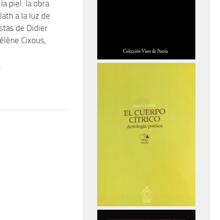
la piel: la obra
lath a la luz de
stas de Didier
élène Cixous,
7