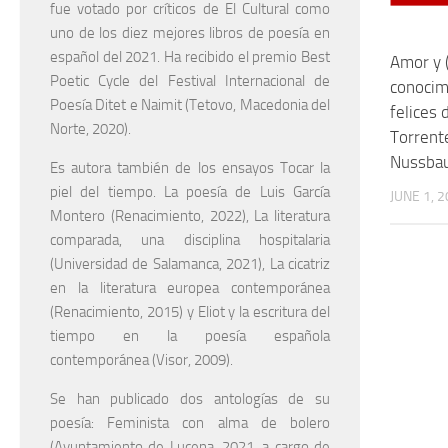
fue votado por críticos de El Cultural como
uno de los diez mejores libros de poesía en
español del 2021. Ha recibido el premio Best
Amor y 
Poetic Cycle del Festival Internacional de
conocim
Poesía Ditet e Naimit (Tetovo, Macedonia del
felices 
Norte, 2020).
Torrente
Nussba
Es autora también de los ensayos Tocar la
piel del tiempo. La poesía de Luis García
JUNE 1, 
Montero (Renacimiento, 2022), La literatura
comparada, una disciplina hospitalaria
(Universidad de Salamanca, 2021), La cicatriz
en la literatura europea contemporánea
(Renacimiento, 2015) y Eliot y la escritura del
tiempo en la poesía española
contemporánea (Visor, 2009).
Se han publicado dos antologías de su
poesía: Feminista con alma de bolero
(Ayuntamiento de Lucena, 2021, a cargo de