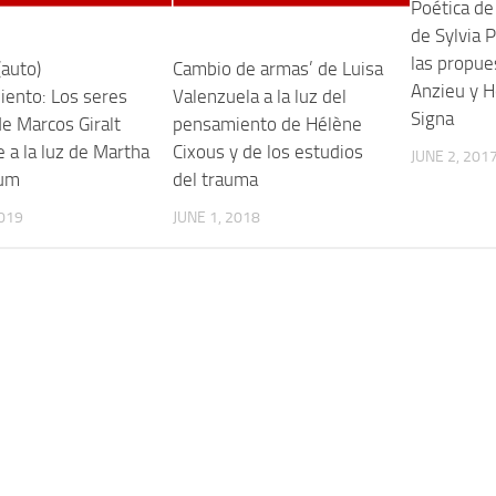
Poética de 
de Sylvia P
las propue
(auto)
Cambio de armas’ de Luisa
Anzieu y H
iento: Los seres
Valenzuela a la luz del
Signa
de Marcos Giralt
pensamiento de Hélène
 a la luz de Martha
Cixous y de los estudios
JUNE 2, 201
um
del trauma
2019
JUNE 1, 2018