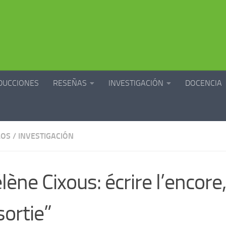
DUCCIONES
RESEÑAS
INVESTIGACIÓN
DOCENCIA
LOS
/
INVESTIGACIÓN
lène Cixous: écrire l’encore
sortie”