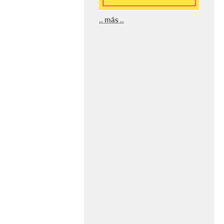
.. más ..