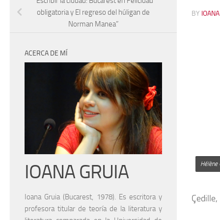
“Escribir la ciudad: Bucarest en Felicidad
obligatoria y El regreso del húligan de
BY
IOANA
Norman Manea”
ACERCA DE MÍ
IOANA GRUIA
Hélène C
Ioana Gruia (Bucarest, 1978). Es escritora y
Çedille
profesora titular de teoría de la literatura y