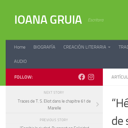
Skip to content
IOANA GRUIA
Escritora
Home
BIOGRAFÍA
CREACIÓN LITERARIA
TRA
AUDIO
FOLLOW:
ARTÍCU
NEXT STORY
“Hé
Traces de T. S. Eliot dans le chapitre 61 de
Marelle
de 
PREVIOUS STORY