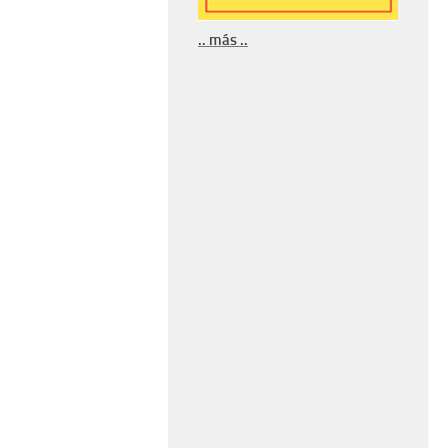
.. más ..