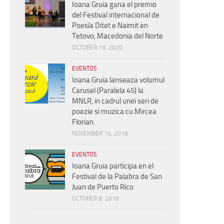
Ioana Gruia gana el premio
del Festival internacional de
Poesía Ditet e Naimit en
Tetovo, Macedonia del Norte
OCTOBER 19, 2020
EVENTOS
Ioana Gruia lanseaza volumul
Carusel (Paralela 45) la
MNLR, in cadrul unei seri de
poezie si muzica cu Mircea
Florian.
NOVEMBER 15, 2019
EVENTOS
Ioana Gruia participa en el
Festival de la Palabra de San
Juan de Puerto Rico
OCTOBER 8, 2018