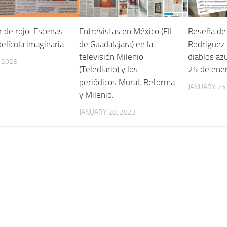
r de rojo. Escenas
Entrevistas en México (FIL
Reseña de
elícula imaginaria
de Guadalajara) en la
Rodriguez 
televisión Milenio
diablos azu
, 2023
(Telediario) y los
25 de ene
periódicos Mural, Reforma
JANUARY 25,
y Milenio.
JANUARY 28, 2023