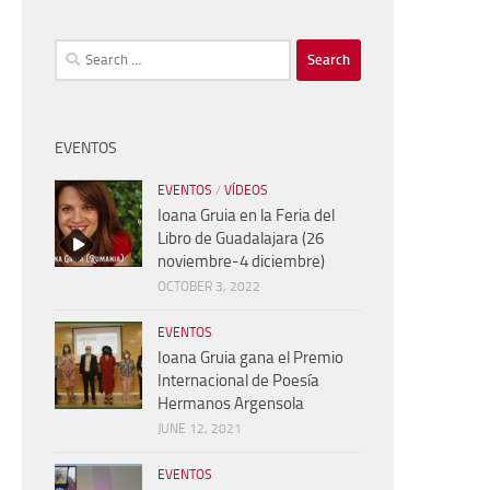
Search
for:
EVENTOS
EVENTOS
/
VÍDEOS
Ioana Gruia en la Feria del
Libro de Guadalajara (26
noviembre-4 diciembre)
OCTOBER 3, 2022
EVENTOS
Ioana Gruia gana el Premio
Internacional de Poesía
Hermanos Argensola
JUNE 12, 2021
EVENTOS