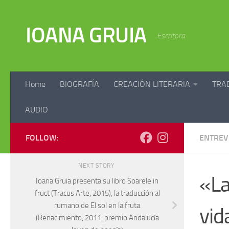
Skip to content
IOANA GRUIA
Escritora
Home
BIOGRAFÍA
CREACIÓN LITERARIA
TRA
AUDIO
FOLLOW:
ENTREV
NEXT STORY
«La
Ioana Gruia presenta su libro Soarele in
fruct (Tracus Arte, 2015), la traducción al
rumano de El sol en la fruta
vid
(Renacimiento, 2011, premio Andalucía