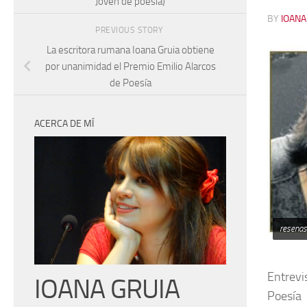
Joven de poesía)
BY
IOANA
PREVIOUS STORY
La escritora rumana Ioana Gruia obtiene
por unanimidad el Premio Emilio Alarcos
de Poesía
ACERCA DE MÍ
resenas
Entrevi
IOANA GRUIA
Poesía