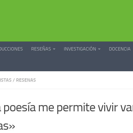
DUCCIONES
RESEÑAS
INVESTIGACIÓN
DOCENCIA
ISTAS
/
RESENAS
 poesía me permite vivir va
as»