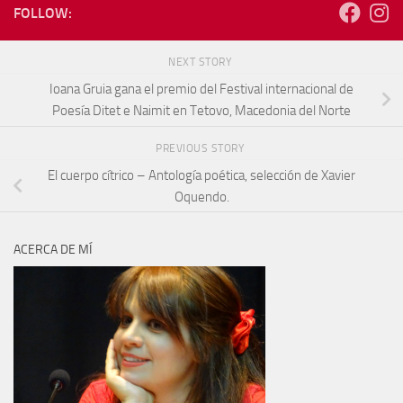
FOLLOW:
NEXT STORY
Ioana Gruia gana el premio del Festival internacional de
Poesía Ditet e Naimit en Tetovo, Macedonia del Norte
PREVIOUS STORY
El cuerpo cítrico – Antología poética, selección de Xavier
Oquendo.
ACERCA DE MÍ