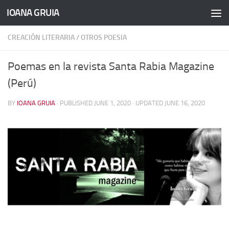
IOANA GRUIA
Skip to content
CREACIÓN LITERARIA
/
OTROS POESIA
Poemas en la revista Santa Rabia Magazine
(Perú)
BY
IOANA GRUIA
· PUBLISHED
JUNE 1, 2020
· UPDATED
JUNE 16, 2020