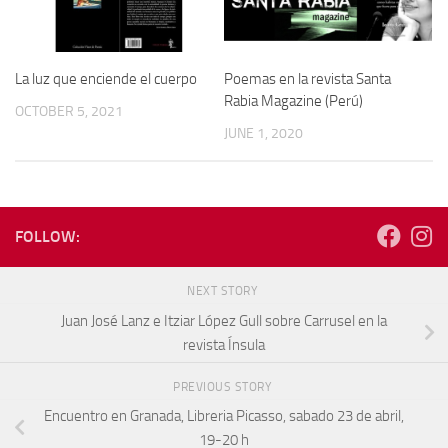
La luz que enciende el cuerpo
Poemas en la revista Santa
Rabia Magazine (Perú)
OCTOBER 5, 2021
JUNE 1, 2020
FOLLOW:
NEXT STORY
Juan José Lanz e Itziar López Gull sobre Carrusel en la
revista Ínsula
PREVIOUS STORY
Encuentro en Granada, Libreria Picasso, sabado 23 de abril,
19-20 h