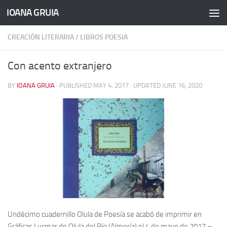
IOANA GRUIA
Skip to content
CREACIÓN LITERARIA
/
LIBROS POESIA
Con acento extranjero
BY
IOANA GRUIA
· PUBLISHED
MAY 4, 2017
· UPDATED
JUNE 16, 2020
Undécimo cuadernillo Olula de Poesía se acabó de imprimir en
Gráficas Lucmar de Olula del Río (Almería) el 4 de mayo de 2017 –